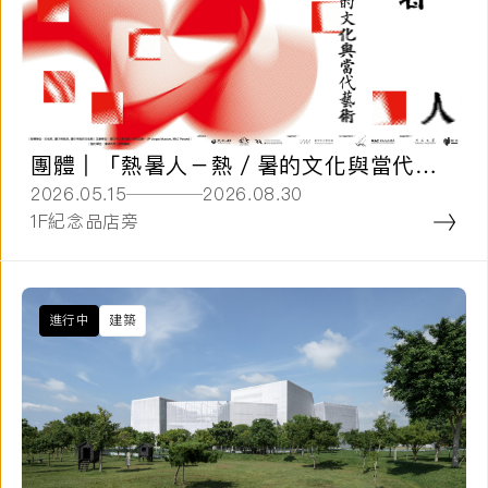
團體 | 「熱暑人－熱／暑的文化與當代藝
術」展覽導覽
2026.05.15
2026.08.30
1F紀念品店旁
進行中
建築