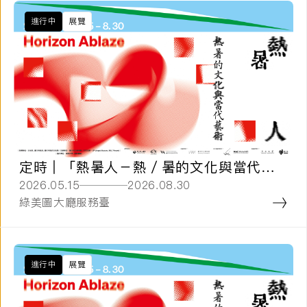
進行中
展覽
定時 | 「熱暑人－熱／暑的文化與當代藝
術」展覽導覽
2026.05.15
2026.08.30
綠美圖大廳服務臺
進行中
展覽