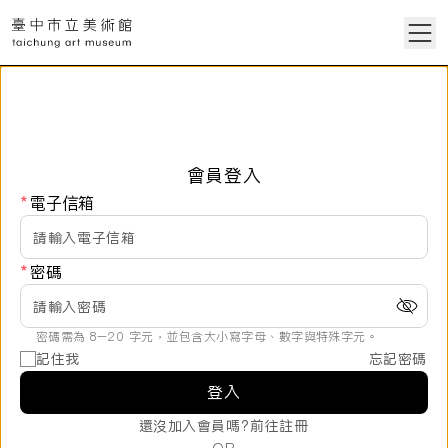
會員登入
*
電子信箱
*
密碼
密碼需為 8–20 字元，並包含大小寫字母、數字與特殊字元。
記住我
忘記密碼
登入
還沒加入會員嗎?
前往註冊